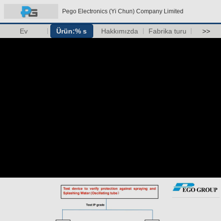
Pego Electronics (Yi Chun) Company Limited
Ev
Ürün:% s
Hakkımızda
Fabrika turu
>>