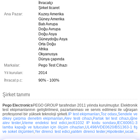
İhracatçı
Şirket ticaret
Ana Pazar:
Kuzey Amerika
Güney Amerika
Batı Avrupa
Doğu Avrupa
Doğu Asya
Güneydoğu Asya
Orta Doğu
Afrika
Okyanusya
Dünya çapında
Markalar:
Pego Test Cihazı
Yıl kurulan:
2014
İhracat p.c:
90% - 100%
Şirket tanımı
Pego Electronics
PEGO GROUP tarafından 2011 yılında kurulmuştur. Elektronik
test ekipmanlarının geliştirilmesi, pazarlanması ve servis edilmesi ile uğraşan
profesyonel bir yüksek teknoloji şirketi.
IP test ekipmanları
,
Toz odası
,
Sendele ve
dikey çarpma denetim ekipmanları
,
Alev testi cihazı
,
Parlak tel test cihazı
,
iğne
alev tester
,
İzleme endeksi test edici
,
iec61032 IP kodu sondası
,
IEC60061-3
lamba kapağı ve tutucuları için ölçüm cihazları
,
UL498/VDE0620/BS1363-1 fiş
ve soket ölçümleri
,
Yer direnci test edici
,
yalıtım direnci tester
,
Hipotester
,
sıcaklık
odası
,
yaylı çekiç
,
Düşen namlu test ekipmanları
,
Deneme kapları
,
ESD