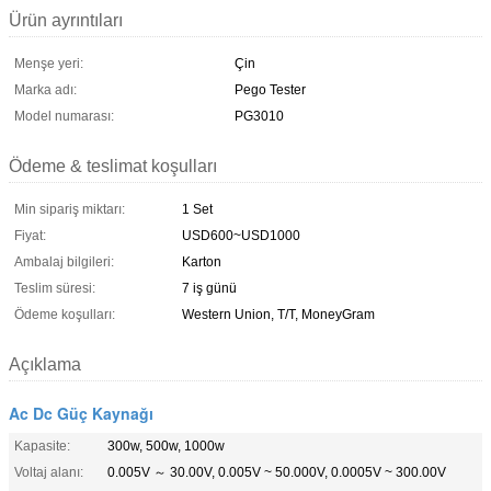
Ürün ayrıntıları
Menşe yeri:
Çin
Marka adı:
Pego Tester
Model numarası:
PG3010
Ödeme & teslimat koşulları
Min sipariş miktarı:
1 Set
Fiyat:
USD600~USD1000
Ambalaj bilgileri:
Karton
Teslim süresi:
7 iş günü
Ödeme koşulları:
Western Union, T/T, MoneyGram
Açıklama
Ac Dc Güç Kaynağı
Kapasite:
300w, 500w, 1000w
Voltaj alanı:
0.005V ～ 30.00V, 0.005V ~ 50.000V, 0.0005V ~ 300.00V