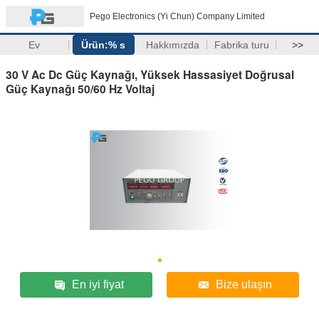
Pego Electronics (Yi Chun) Company Limited
Ev
Ürün:% s
Hakkımızda
Fabrika turu
>>
30 V Ac Dc Güç Kaynağı, Yüksek Hassasiyet Doğrusal
Güç Kaynağı 50/60 Hz Voltaj
En iyi fiyat
Bize ulaşın