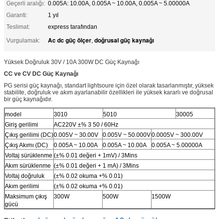
Geçerli aralığı:
0.005A: 10.00A, 0.005A ~ 10.00A, 0.005A ~ 5.00000A
Garanti:
1 yıl
Teslimat:
express tarafından
Ac dc güç ölçer
doğrusal güç kaynağı
Vurgulamak:
,
Yüksek Doğruluk 30V / 10A 300W DC Güç Kaynağı
CC ve CV DC Güç Kaynağı
PG serisi güç kaynağı, standart lightsoure için özel olarak tasarlanmıştır, yüksek
stabilite, doğruluk ve akım ayarlanabilir özellikleri ile yüksek kararlı ve doğrusal
bir güç kaynağıdır.
model
3010
5010
30005
Giriş gerilimi
AC220V ±% 3 50 / 60Hz
Çıkış gerilimi (DC)
0.005V ~ 30.00V
0.005V ~ 50.000V
0.0005V ~ 300.00V
Çıkış Akımı (DC)
0.005A ~ 10.00A
0.005A ~ 10.00A
0.005A ~ 5.00000A
Voltaj sürüklenme
(±% 0.01 değeri + 1mV) / 3Mins
Akım sürüklenme
(±% 0.01 değeri + 1 mA) / 3Mins
Voltaj doğruluk
(±% 0.02 okuma +% 0.01)
Akım gerilimi
(±% 0.02 okuma +% 0.01)
Maksimum çıkış
300W
500W
1500W
gücü