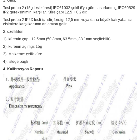
1. Giriş:
Test probu 2 (15g test küresi) IEC61032 şekil 6'ya göre tasarlanmış, IEC60529-
IP2 gereksinimini karşılar. Küre çapı 12.5 + 0.2'dir.
Test probu 2 IP2X testi içindir, foreign12,5 mm veya daha büyük katı yabancı
cisimlere karşı koruma anlamına gelir.
2. özellikleri:
1). kürenin çapı: 12.5mm (50.8mm, 63.5mm, 38.1mm seçilebilir)
2). kürenin ağırlığı: 15g
3). Malzeme: çelik küre
4). İsteğe bağlı
4. Kalibrasyon Raporu