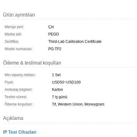
Ürün ayrıntıları
Menşe yeri:
Çin
Marka adı:
PEGO
Sertifika:
Third-Lab Calibration Certificate
Model numarası:
PG-TP2
Ödeme & teslimat koşulları
Min sipariş miktarı:
1 Set
Fiyat:
USD50~USD100
Ambalaj bilgileri:
Karton
Teslim süresi:
7 iş günü
Ödeme koşulları:
T/t, Western Union, Moneygram
Açıklama
IP Test Cihazları