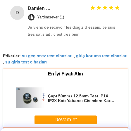
Damien GOURDAIN
D
Yardımsever (1)
Je viens de recevoir les doigts d essais, Je suis
très satisfait , c est très bien
su geçirmez test cihazları
giriş koruma test cihazları
Etiketler:
,
su giriş test cihazları
,
En İyi Fiyatı Alın
Çapı 50mm / 12.5mm Test IP1X
IP2X Katı Yabancı Cisimlere Karşı
Koruma Küresi
Devam et