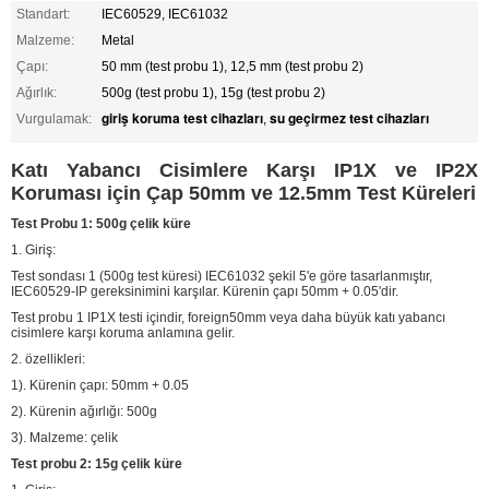
Standart:
IEC60529, IEC61032
Malzeme:
Metal
Çapı:
50 mm (test probu 1), 12,5 mm (test probu 2)
Ağırlık:
500g (test probu 1), 15g (test probu 2)
giriş koruma test cihazları
su geçirmez test cihazları
Vurgulamak:
,
Katı Yabancı Cisimlere Karşı IP1X ve IP2X
Koruması için Çap 50mm ve 12.5mm Test Küreleri
Test Probu 1:
500g çelik küre
1. Giriş:
Test sondası 1 (500g test küresi) IEC61032 şekil 5'e göre tasarlanmıştır,
IEC60529-IP gereksinimini karşılar. Kürenin çapı 50mm + 0.05'dir.
Test probu 1 IP1X testi içindir, foreign50mm veya daha büyük katı yabancı
cisimlere karşı koruma anlamına gelir.
2. özellikleri:
1). Kürenin çapı: 50mm + 0.05
2). Kürenin ağırlığı: 500g
3). Malzeme: çelik
Test probu 2: 15g çelik küre