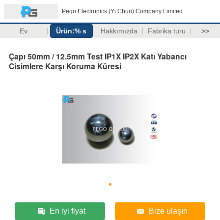
Pego Electronics (Yi Chun) Company Limited
Ev
Ürün:% s
Hakkımızda
Fabrika turu
>>
Çapı 50mm / 12.5mm Test IP1X IP2X Katı Yabancı
Cisimlere Karşı Koruma Küresi
En iyi fiyat
Bize ulaşın