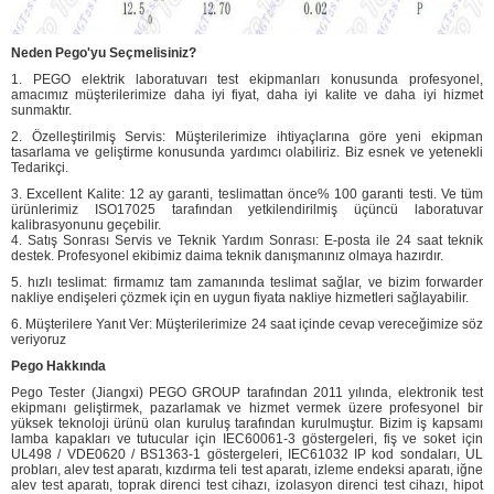
Neden Pego'yu Seçmelisiniz?
1. PEGO elektrik laboratuvarı test ekipmanları konusunda profesyonel,
amacımız müşterilerimize daha iyi fiyat, daha iyi kalite ve daha iyi hizmet
sunmaktır.
2. Özelleştirilmiş Servis: Müşterilerimize ihtiyaçlarına göre yeni ekipman
tasarlama ve geliştirme konusunda yardımcı olabiliriz. Biz esnek ve yetenekli
Tedarikçi.
3. Excellent Kalite: 12 ay garanti, teslimattan önce% 100 garanti testi. Ve tüm
ürünlerimiz ISO17025 tarafından yetkilendirilmiş üçüncü laboratuvar
kalibrasyonunu geçebilir.
4. Satış Sonrası Servis ve Teknik Yardım Sonrası: E-posta ile 24 saat teknik
destek. Profesyonel ekibimiz daima teknik danışmanınız olmaya hazırdır.
5. hızlı teslimat: firmamız tam zamanında teslimat sağlar, ve bizim forwarder
nakliye endişeleri çözmek için en uygun fiyata nakliye hizmetleri sağlayabilir.
6. Müşterilere Yanıt Ver: Müşterilerimize 24 saat içinde cevap vereceğimize söz
veriyoruz
Pego Hakkında
Pego Tester (Jiangxi) PEGO GROUP tarafından 2011 yılında, elektronik test
ekipmanı geliştirmek, pazarlamak ve hizmet vermek üzere profesyonel bir
yüksek teknoloji ürünü olan kuruluş tarafından kurulmuştur. Bizim iş kapsamı
lamba kapakları ve tutucular için IEC60061-3 göstergeleri, fiş ve soket için
UL498 / VDE0620 / BS1363-1 göstergeleri, IEC61032 IP kod sondaları, UL
probları, alev test aparatı, kızdırma teli test aparatı, izleme endeksi aparatı, iğne
alev test aparatı, toprak direnci test cihazı, izolasyon direnci test cihazı, hipot