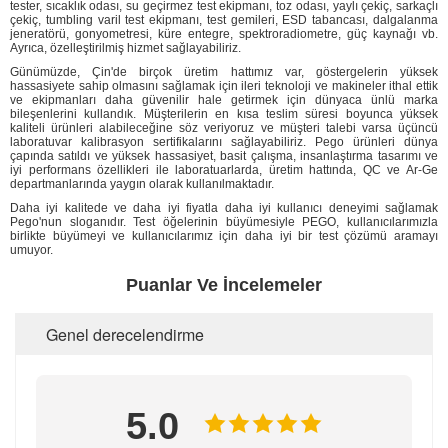
tester, sıcaklık odası, su geçirmez test ekipmanı, toz odası, yaylı çekiç, sarkaçlı
çekiç, tumbling varil test ekipmanı, test gemileri, ESD tabancası, dalgalanma
jeneratörü, gonyometresi, küre entegre, spektroradiometre, güç kaynağı vb.
Ayrıca, özelleştirilmiş hizmet sağlayabiliriz.
Günümüzde, Çin'de birçok üretim hattımız var, göstergelerin yüksek
hassasiyete sahip olmasını sağlamak için ileri teknoloji ve makineler ithal ettik
ve ekipmanları daha güvenilir hale getirmek için dünyaca ünlü marka
bileşenlerini kullandık. Müşterilerin en kısa teslim süresi boyunca yüksek
kaliteli ürünleri alabileceğine söz veriyoruz ve müşteri talebi varsa üçüncü
laboratuvar kalibrasyon sertifikalarını sağlayabiliriz. Pego ürünleri dünya
çapında satıldı ve yüksek hassasiyet, basit çalışma, insanlaştırma tasarımı ve
iyi performans özellikleri ile laboratuarlarda, üretim hattında, QC ve Ar-Ge
departmanlarında yaygın olarak kullanılmaktadır.
Daha iyi kalitede ve daha iyi fiyatla daha iyi kullanıcı deneyimi sağlamak
Pego'nun sloganıdır. Test öğelerinin büyümesiyle PEGO, kullanıcılarımızla
birlikte büyümeyi ve kullanıcılarımız için daha iyi bir test çözümü aramayı
umuyor.
Puanlar Ve İncelemeler
Genel derecelendirme
5.0