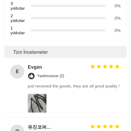
3
0%
yıldızlar
2
0%
yıldızlar
1
0%
yıldızlar
Tüm İncelemeler
Evgen
E
Yardımsever (2)
just received the goods, they are all good quality !
유진코퍼레이션에 황동익입니다.