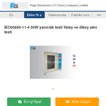
Pego Electronics (Yi Chun) Company Limited
Ev
Ürün:% s
Hakkımızda
Fabrika turu
>>
IEC60695-11-4 50W yanıcılık testi Yatay ve dikey alev
testi
En iyi fiyat
Bize ulaşın