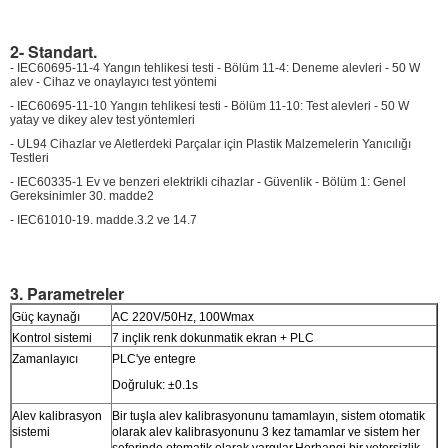
2- Standart.
- IEC60695-11-4 Yangın tehlikesi testi - Bölüm 11-4: Deneme alevleri - 50 W
alev - Cihaz ve onaylayıcı test yöntemi
- IEC60695-11-10 Yangın tehlikesi testi - Bölüm 11-10: Test alevleri - 50 W
yatay ve dikey alev test yöntemleri
- UL94 Cihazlar ve Aletlerdeki Parçalar için Plastik Malzemelerin Yanıcılığı
Testleri
- IEC60335-1 Ev ve benzeri elektrikli cihazlar - Güvenlik - Bölüm 1: Genel
Gereksinimler 30. madde2
- IEC61010-1
9. madde.3.2 ve 14.7
3. Parametreler
Güç kaynağı
AC 220V/50Hz, 100Wmax
Kontrol sistemi
7 inçlik renk dokunmatik ekran + PLC
Zamanlayıcı
PLC'ye entegre
Doğruluk: ±0.1s
Alev kalibrasyon
Bir tuşla alev kalibrasyonunu tamamlayın, sistem otomatik
sistemi
olarak alev kalibrasyonunu 3 kez tamamlar ve sistem her
seferinde otomatik olarak yargılar.Herhangi bir yetersizlik