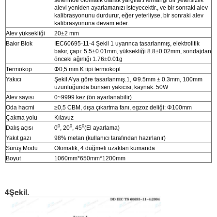
alevi yeniden ayarlamanızı isteyecektir., ve bir sonraki alev
kalibrasyonunu durdurur, eğer yeterliyse, bir sonraki alev
kalibrasyonuna devam eder.
Alev yüksekliği
20±2 mm
Bakır Blok
IEC60695-11-4 Şekil 1 uyarınca tasarlanmış, elektrolitik
bakır, çapı: 5.5±0.01mm, yüksekliği 8.8±0.02mm, sondajdan
önceki ağırlığı 1.76±0.01g
Termokop
Φ0,5 mm K tipi termokopl
Yakıcı
Şekil A'ya göre tasarlanmış.1, Φ9.5mm ± 0.3mm, 100mm
uzunluğunda bunsen yakıcısı, kaynak: 50W
Alev sayısı
0~9999 kez (ön ayarlanabilir)
Oda hacmi
≥0,5 CBM, dışa çıkartma fanı, egzoz deliği: Φ100mm
Çakma yolu
Kılavuz
0
0
0
Dalış açısı
0
, 20
, 45
(El ayarlama)
Yakıt gazı
98% metan (kullanıcı tarafından hazırlanır)
Sürüş Modu
Otomatik, 4 düğmeli uzaktan kumanda
Boyut
1060mm*650mm*1200mm
4Şekil.