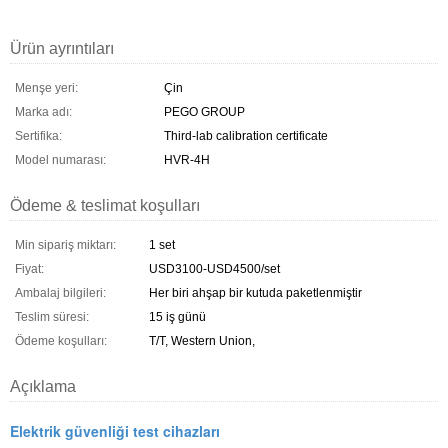
Ürün ayrıntıları
Menşe yeri:
Çin
Marka adı:
PEGO GROUP
Sertifika:
Third-lab calibration certificate
Model numarası:
HVR-4H
Ödeme & teslimat koşulları
Min sipariş miktarı:
1 set
Fiyat:
USD3100-USD4500/set
Ambalaj bilgileri:
Her biri ahşap bir kutuda paketlenmiştir
Teslim süresi:
15 iş günü
Ödeme koşulları:
T/T, Western Union,
Açıklama
Elektrik güvenliği test cihazları