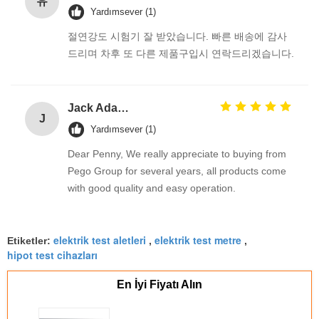
유
Yardımsever (1)
절연강도 시험기 잘 받았습니다. 빠른 배송에 감사
드리며 차후 또 다른 제품구입시 연락드리겠습니다.
Jack Adams
J
Yardımsever (1)
Dear Penny, We really appreciate to buying from
Pego Group for several years, all products come
with good quality and easy operation.
elektrik test aletleri
elektrik test metre
Etiketler:
,
,
hipot test cihazları
En İyi Fiyatı Alın