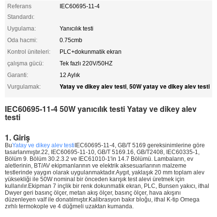
Referans
IEC60695-11-4
Standardı:
Uygulama:
Yanıcılık testi
Oda hacmi:
0.75cmb
Kontrol üniteleri:
PLC+dokunmatik ekran
çalışma gücü:
Tek fazlı 220V/50HZ
Garanti:
12 Aylık
Yatay ve dikey alev testi
50W yatay ve dikey alev testi
Vurgulamak:
,
IEC60695-11-4 50W yanıcılık testi Yatay ve dikey alev
testi
1. Giriş
Bu
Yatay ve dikey alev testi
IEC60695-11-4, GB/T 5169 gereksinimlerine göre
tasarlanmıştır.22, IEC60695-11-10, GB/T 5169.16, GB/T2408, IEC60335-1,
Bölüm 9. Bölüm 30.2.3.2 ve IEC61010-1'in 14.7 Bölümü. Lambaların, ev
aletlerinin, BT/AV ekipmanlarının ve elektrik aksesuarlarının malzeme
testlerinde yaygın olarak uygulanmaktadır.Aygıt, yaklaşık 20 mm toplam alev
yüksekliği ile 50W nominal bir önceden karışık test alevi üretmek için
kullanılır.Ekipman 7 inçlik bir renk dokunmatik ekran, PLC, Bunsen yakıcı, ithal
Dwyer geri basınç ölçer, metan akış ölçer, basınç ölçer, hava akışını
düzenleyen valf ile donatılmıştır.Kalibrasyon bakır bloğu, ithal K-tip Omega
zırhlı termokople ve 4 düğmeli uzaktan kumanda.