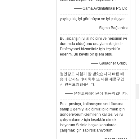
—— Gama Aydınlatması Pty Ltd
yaylı çekiç iyi görünüyor ve iyi çalışıyor
—— Sigma Bağlantısı
Bu, siparişin iyi alındığını ve hepsinin iyi
durumda olduğunu onaylamak içindir.
Profesyonel hizmetiniz için teşekkür
ederim. Bu keyifli bir işlem oldu.
—— Gallagher Grubu
절연강도 시험기 잘 받았습니다.빠른 배
송에 감사드리며 차후 또 다른 제품구입
시 연락드리겠습니다.
—— 유진코퍼레이션에 황동익입니다.
Bu e-postayı, kalibrasyon sertifikasına
sahip 2 gemiyi aldığımızı bildirmek için
gönderiyorum.Gemilerin kalitesi ve iyi
çalışmalarınız için teşekkür etmek
istiyorum.Sizinle başka konularda
çalışmak için sabırsızlanıyorum.