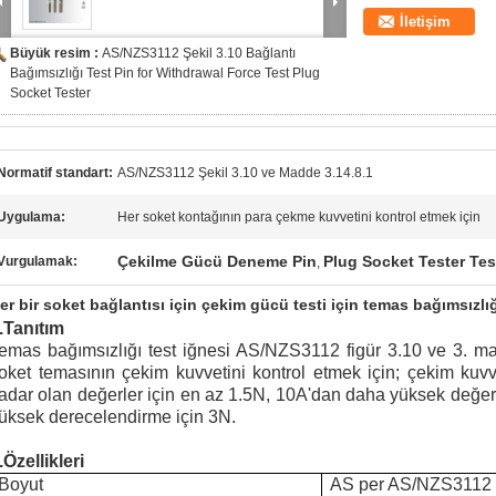
İletişim
Büyük resim :
AS/NZS3112 Şekil 3.10 Bağlantı
Bağımsızlığı Test Pin for Withdrawal Force Test Plug
Socket Tester
Normatif standart:
AS/NZS3112 Şekil 3.10 ve Madde 3.14.8.1
Uygulama:
Her soket kontağının para çekme kuvvetini kontrol etmek için
Çekilme Gücü Deneme Pin
Plug Socket Tester Tes
Vurgulamak:
,
er bir soket bağlantısı için çekim gücü testi için temas bağımsızlı
.
Tanıtım
emas bağımsızlığı test iğnesi AS/NZS3112 figür 3.10 ve 3. mad
oket temasının çekim kuvvetini kontrol etmek için; çekim ku
adar olan değerler için en az 1.5N, 10A'dan daha yüksek değerl
üksek derecelendirme için 3N.
.
Özellikleri
Boyut
A
S per A
S/NZS3112 