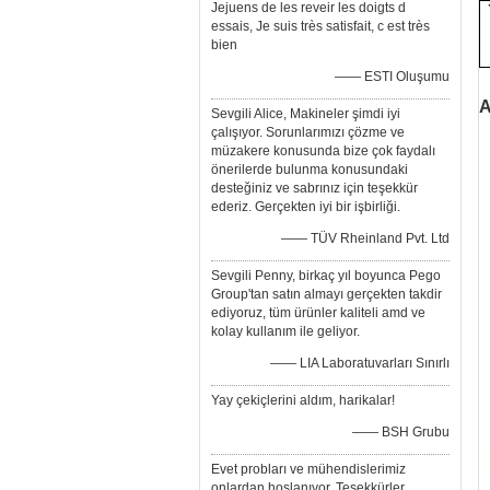
Jejuens de les reveir les doigts d
essais, Je suis très satisfait, c est très
bien
—— ESTI Oluşumu
A
Sevgili Alice, Makineler şimdi iyi
çalışıyor. Sorunlarımızı çözme ve
müzakere konusunda bize çok faydalı
önerilerde bulunma konusundaki
desteğiniz ve sabrınız için teşekkür
ederiz. Gerçekten iyi bir işbirliği.
—— TÜV Rheinland Pvt. Ltd
Sevgili Penny, birkaç yıl boyunca Pego
Group'tan satın almayı gerçekten takdir
ediyoruz, tüm ürünler kaliteli amd ve
kolay kullanım ile geliyor.
—— LIA Laboratuvarları Sınırlı
Yay çekiçlerini aldım, harikalar!
—— BSH Grubu
Evet probları ve mühendislerimiz
onlardan hoşlanıyor. Teşekkürler.