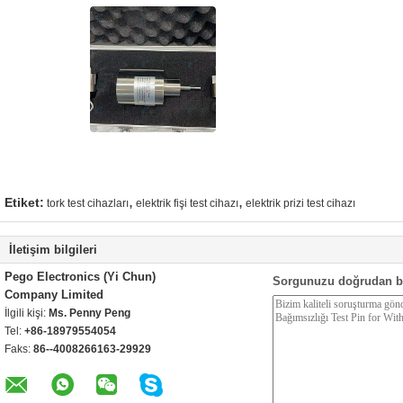
,
,
Etiket:
tork test cihazları
elektrik fişi test cihazı
elektrik prizi test cihazı
İletişim bilgileri
Pego Electronics (Yi Chun)
Sorgunuzu doğrudan b
Company Limited
İlgili kişi:
Ms. Penny Peng
Tel:
+86-18979554054
Faks:
86--4008266163-29929