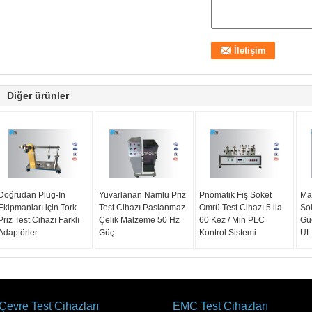
Diğer ürünler
Doğrudan Plug-In
Yuvarlanan Namlu Priz
Pnömatik Fiş Soket
Ma
Ekipmanları için Tork
Test Cihazı Paslanmaz
Ömrü Test Cihazı 5 ila
Sok
Priz Test Cihazı Farklı
Çelik Malzeme 50 Hz
60 Kez / Min PLC
Gü
Adaptörler
Güç
Kontrol Sistemi
UL
Çevre Test Cihazları
EMC Test Cihazları