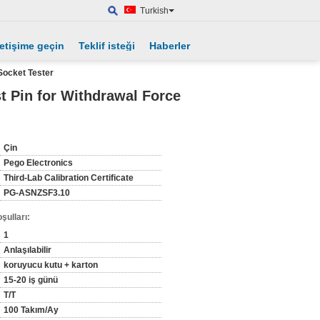
Turkish
letişime geçin
Teklif isteği
Haberler
 Socket Tester
t Pin for Withdrawal Force
Çin
Pego Electronics
Third-Lab Calibration Certificate
PG-ASNZSF3.10
şulları:
1
Anlaşılabilir
koruyucu kutu + karton
15-20 iş günü
T/T
100 Takım/Ay