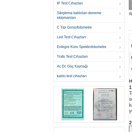
IP Test Cihazları
Sıkıştırma kabloları deneme
ekipmanları
C Tipi Goniofotometre
Led Test Cihazları
Entegre Küre Spektrofotometre
Trafo Test Cihazları
Ac Dc Güç Kaynağı
kablo test cihazları
H
1
T
s
k
y
2