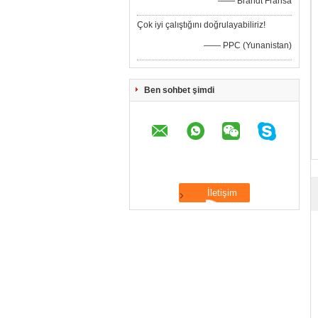
—— Brandt Fransa
Çok iyi çalıştığını doğrulayabiliriz!
—— PPC (Yunanistan)
Ben sohbet şimdi