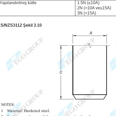
Yapılandırılmış kütle
1.5N (
≤
10A)
2N (
>
10A ve
≤
15A)
3N (
>
15A)
S/NZS3112 Şekil 3.10