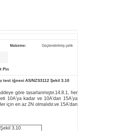
Malzeme:
Güçlendirilmiş çelik
t Pin
ğı test iğnesi AS/NZS3112 Şekil 3.10
deye göre tasarlanmıştır.14.8.1, her
vveti 10A'ya kadar ve 10A'dan 15A'ya
er için en az 2N olmalıdır.ve 15A'dan
Şekil 3.10