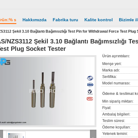
rün:% s
Hakkımızda
Fabrika turu
Kalite kontrol
Bizimle i
S3112 Şekil 3.10 Bağlantı Bağımsızlığı Test Pin for Withdrawal Force Test Plug
S/NZS3112 Şekil 3.10 Bağlantı Bağımsızlığı Tes
est Plug Socket Tester
Ürün ayrıntıları:
Menşe yeri:
Marka adı:
Sertifika:
Model numarası:
Ödeme & teslimat ko
Min sipariş miktarı:
Fiyat:
Ambalaj bilgileri:
Teslim süresi:
Ödeme koşulları:
Yetenek temini: