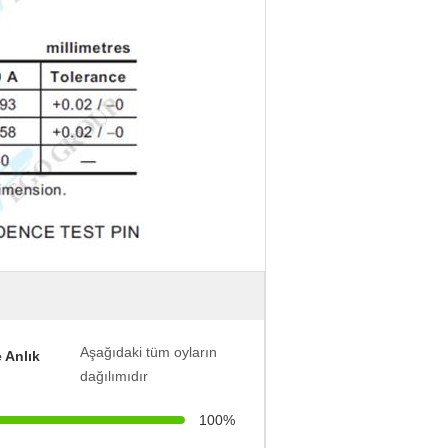
Aşağıdaki tüm oyların
 Anlık
dağılımıdır
100%