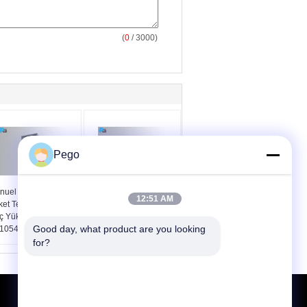
(
0
/ 3000)
Pego
nuel Kontrol Fiş
Fiş Pimi Sıcaklık
12:51 AM
et Test Cihazı Dikey
Yükselme Test Cihazı
ç Yük Kabini
40 A Ayarlanabilir Dijital
Good day, what product are you looking 
1054 Standart
Ekran
for?
Teklif isteği