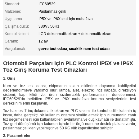
Standart:
IEC60529
Malzeme:
Paslanmaz çelik
Uygulama:
IP5X ve IP6X testi için muhafaza
Çalışma gücü:
380V / 50Hz
Kontrol sistemi:
LCD dokunmatik ekran + dokunmatik ekran
Garanti:
12 ay
çevre test odası
sıcaklık nem test odası
Vurgulamak:
,
Otomobil Parçaları için PLC Kontrol IP5X ve IP6X
Toz Giriş Koruma Test Cihazları
1. Giriş
Kum ve toz test odası, ekipmanın tozun etkilerine dayanma kabiliyetini
değerlendirmeye yardımcı olur; lamba, alet, elektrikli toz kapağı, direksiyon
sistemi, kapı kilidi vb. ürün sızdırmazlık performansının denetlenmesi.
IEC60529'da belirtilen IP5X ve IP6X muhafaza koruma seviyelerinin test
gereksinimlerini karşılayın.
Toz haznesi 7 inç dokunmatik ekran ve PLC sistemi ile kontrol edilir, kabinin iç
kısmı, daha gerçekçi bir kullanım ortamını simüle etmek için numunenin canlı
toz geçirmez testi için kullanılabilen aydınlatma ve güç kaynağı ile donatılmıştır.
Toz geri dönüşümü için kutunun içinde bir örgü numune destek plakası vardır,
paslanmaz çelikten yapılmıştır ve 50 KG yük kapasitesine sahiptir.
2. Parametreler