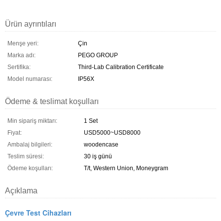
Ürün ayrıntıları
Menşe yeri:
Çin
Marka adı:
PEGO GROUP
Sertifika:
Third-Lab Calibration Certificate
Model numarası:
IP56X
Ödeme & teslimat koşulları
Min sipariş miktarı:
1 Set
Fiyat:
USD5000~USD8000
Ambalaj bilgileri:
woodencase
Teslim süresi:
30 iş günü
Ödeme koşulları:
T/t, Western Union, Moneygram
Açıklama
Çevre Test Cihazları