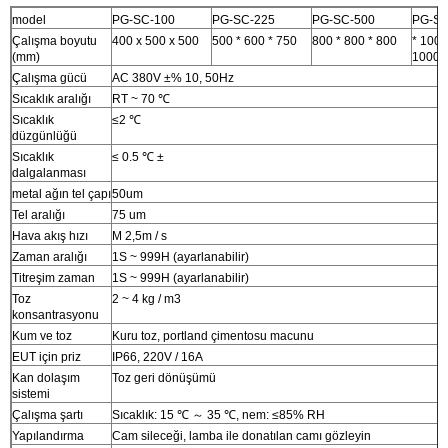
model
PG-SC-100
PG-SC-225
PG-SC-500
PG-SC
Çalışma boyutu
400 x 500 x 500
500 * 600 * 750
800 * 800 * 800
* 1000
(mm)
1000
Çalışma gücü
AC 380V ±% 10, 50Hz
Sıcaklık aralığı
RT ~ 70 ℃
Sıcaklık
≤2 ℃
düzgünlüğü
Sıcaklık
≤ 0.5 ℃ ±
dalgalanması
metal ağın tel çapı
50um
Tel aralığı
75 um
Hava akış hızı
M 2,5m / s
Zaman aralığı
1S ~ 999H (ayarlanabilir)
Titreşim zaman
1S ~ 999H (ayarlanabilir)
Toz
2 ~ 4 kg / m3
konsantrasyonu
Kum ve toz
Kuru toz, portland çimentosu macunu
EUT için priz
IP66, 220V / 16A
Kan dolaşım
Toz geri dönüşümü
sistemi
Çalışma şartı
Sıcaklık: 15 ℃ ～ 35 ℃, nem: ≤85% RH
Yapılandırma
Cam sileceği, lamba ile donatılan camı gözleyin