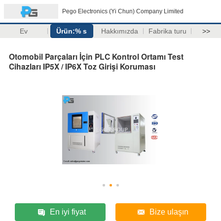
Pego Electronics (Yi Chun) Company Limited
Ev
Ürün:% s
Hakkımızda
Fabrika turu
>>
Otomobil Parçaları İçin PLC Kontrol Ortamı Test
Cihazları IP5X / IP6X Toz Girişi Koruması
En iyi fiyat
Bize ulaşın